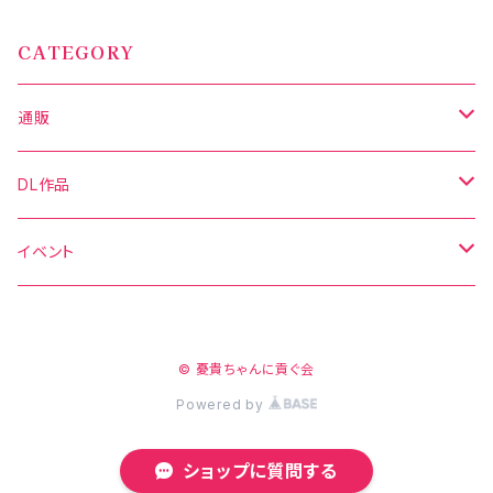
CATEGORY
通販
写真集
DL作品
グッズ
DL写真集
イベント
新刊セット
DL動画
C106
© 憂貴ちゃんに貢ぐ会
C106
CH41
Powered by
CH41
CH42
ショップに質問する