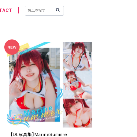
TACT
【DL写真集】MarineSummre