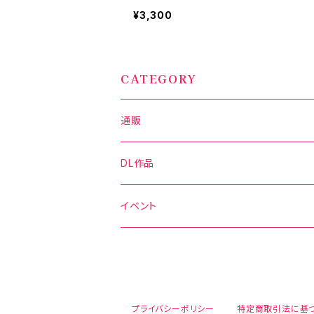
¥3,300
CATEGORY
通販
写真集
DL作品
グッズ
DL写真集
イベント
新刊セット
DL動画
C106
C106
CH41
プライバシーポリシー
特定商取引法に基