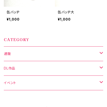
缶バッヂ
缶バッヂ大
¥1,000
¥1,000
CATEGORY
通販
写真集
DL作品
グッズ
DL写真集
イベント
新刊セット
DL動画
C106