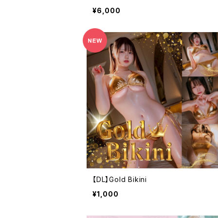
¥6,000
【DL】Gold Bikini
¥1,000