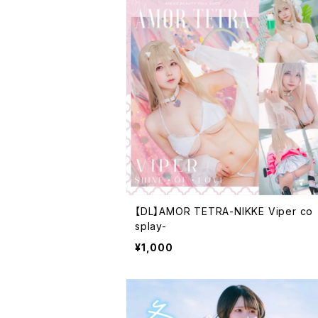
【DL】AMOR TETRA-NIKKE Viper co
splay-
¥1,000