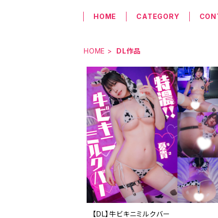
HOME
CATEGORY
CON
HOME
DL作品
【DL】牛ビキニミルクバー