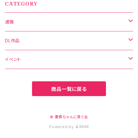
CATEGORY
通販
写真集
DL作品
グッズ
DL写真集
イベント
新刊セット
DL動画
C106
商品一覧に戻る
C106
CH41
CH41
CH42
© 憂貴ちゃんに貢ぐ会
Powered by
CHSP
CHSP