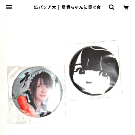
缶バッヂ大 | 憂貴ちゃんに貢ぐ会