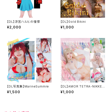
【DL】涼宮ハルヒの憧憬
【DL】Gold Bikini
¥2,000
¥1,000
【DL写真集】MarineSummre
【DL】AMOR TETRA-NIKKE
Viper cosplay-
¥1,500
¥1,000