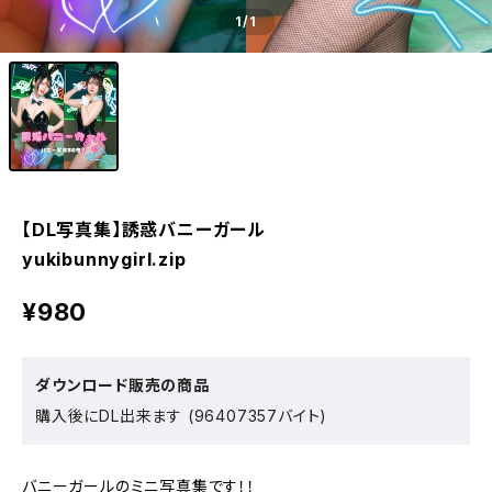
1
/1
【DL写真集】誘惑バニーガール
yukibunnygirl.zip
¥980
ダウンロード販売の商品
購入後にDL出来ます (96407357バイト)
バニーガールのミニ写真集です！！