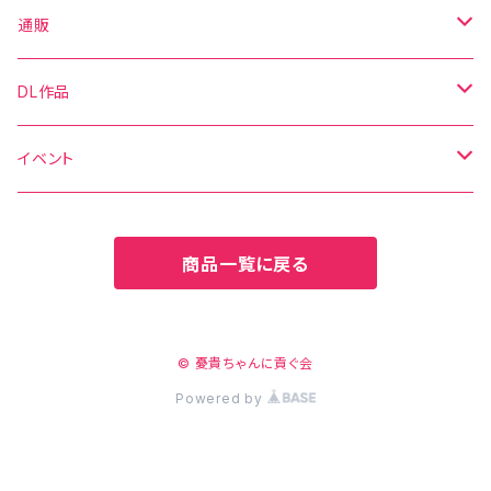
通販
写真集
DL作品
グッズ
DL写真集
イベント
新刊セット
DL動画
C106
商品一覧に戻る
C106
CH41
CH41
CH42
© 憂貴ちゃんに貢ぐ会
Powered by
CHSP
CHSP
C107