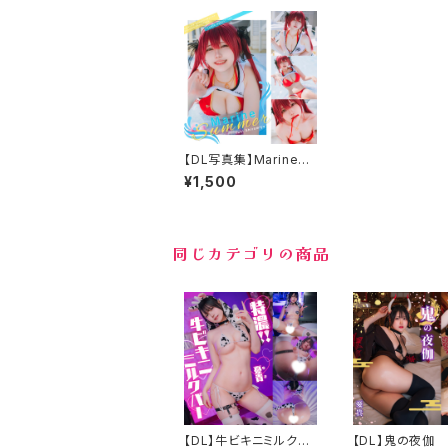
【DL写真集】MarineSu
mmre
¥1,500
同じカテゴリの商品
【DL】牛ビキニミルクバ
【DL】鬼の夜伽