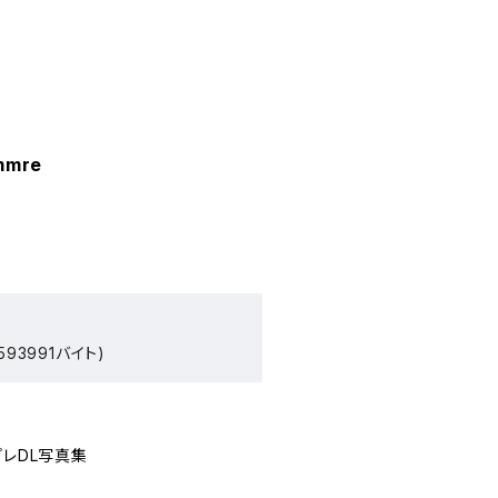
mmre
93991バイト)
プレDL写真集