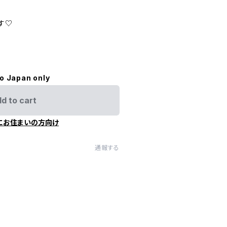
す♡
to Japan only
d to cart
にお住まいの方向け
通報する