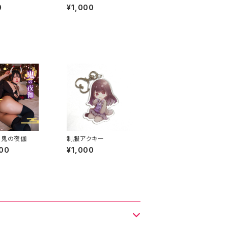
NIKKE Viper cospla
0
¥1,000
y-
】鬼の夜伽
制服アクキー
00
¥1,000