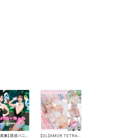
写真集】誘惑バニー
【DL】AMOR TETRA-