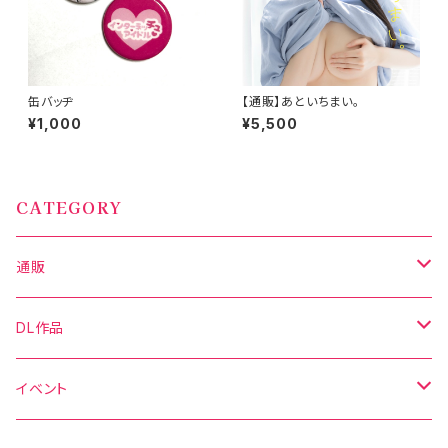
缶バッヂ
【通販】あといちまい。
¥1,000
¥5,500
CATEGORY
通販
写真集
DL作品
グッズ
DL写真集
イベント