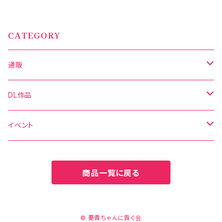
CATEGORY
通販
写真集
DL作品
グッズ
DL写真集
イベント
新刊セット
DL動画
C106
商品一覧に戻る
C106
CH41
CH41
CH42
© 憂貴ちゃんに貢ぐ会