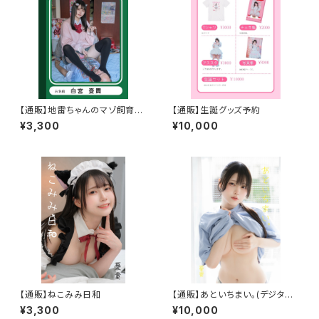
【通販】地雷ちゃんのマゾ飼育日
【通販】生誕グッズ予約
記
¥3,300
¥10,000
【通販】ねこみみ日和
【通販】あといちまい。(デジタル
版付き)
¥3,300
¥10,000