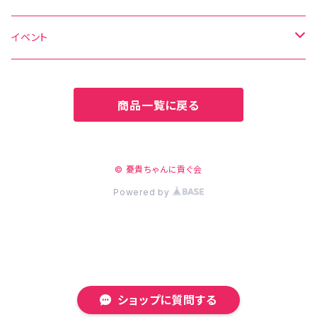
グッズ
DL写真集
イベント
新刊セット
DL動画
C106
商品一覧に戻る
C106
CH41
CH41
CH42
© 憂貴ちゃんに貢ぐ会
Powered by
CHSP
CHSP
C107
C107
CH43
CH43
ショップに質問する