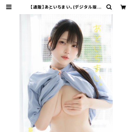
【通販】あといちまい。(デジタル版付
き) | 憂貴ちゃんに貢ぐ会