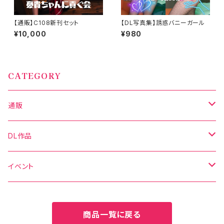
【通販】C108新刊セット
【DL写真集】誘惑バニーガール
¥10,000
¥980
CATEGORY
通販
写真集
DL作品
グッズ
DL写真集
イベント
新刊セット
DL動画
C106
商品一覧に戻る