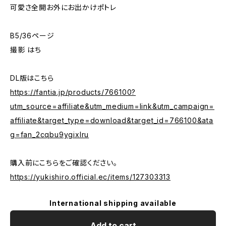
可愛さ全開お外にお出かけポトレ
B5/36ページ
撮影 はち
DL版はこちら
https://fantia.jp/products/766100?
utm_source=affiliate&utm_medium=link&utm_campaign=
affiliate&target_type=download&target_id=766100&ata
g=fan_2cqbu9ygixlru
購入前にこちらをご確認ください。
https://yukishiro.official.ec/items/127303313
International shipping available
Add to cart