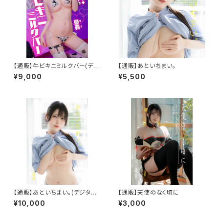
【通販】牛ビキニミルクバー(デジ
【通販】あといちまい。
タル版付き)
¥9,000
¥5,500
【通販】あといちまい。(デジタル
【通販】天使のなく頃に
版付き)
¥10,000
¥3,000