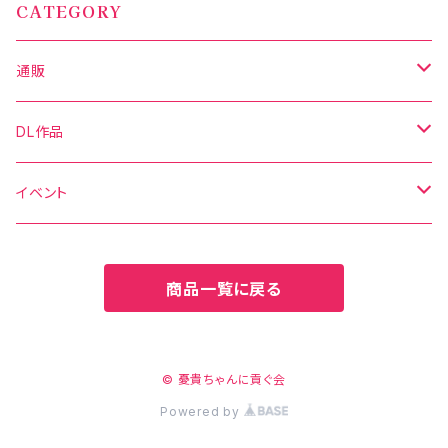
CATEGORY
通販
写真集
DL作品
グッズ
DL写真集
イベント
新刊セット
DL動画
C106
商品一覧に戻る
C106
CH41
CH41
CH42
© 憂貴ちゃんに貢ぐ会
Powered by
CHSP
CHSP